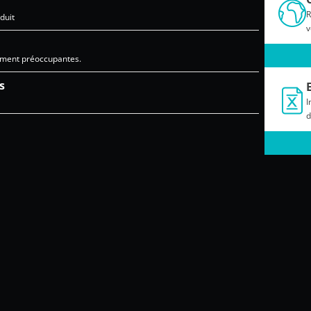
R
duit
v
ement préoccupantes.
s
I
d