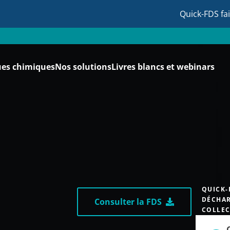
Quick-FDS fa
ues chimiques
Nos solutions
Livres blancs et webinars
QUICK-
DÉCHAR
Consulter la FDS
COLLEC