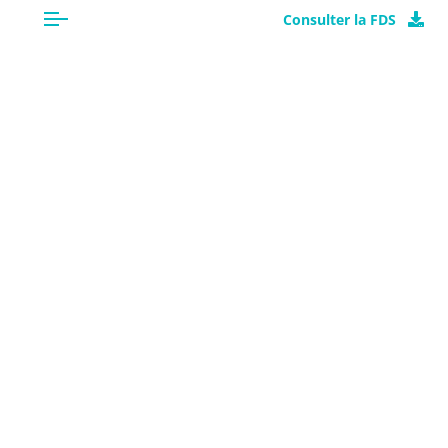
Consulter la FDS
CLASSIFICATION
Lentagran
comprend les éléments
d’étiquetage suivants :
Attention
SGH07