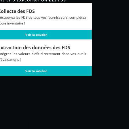
TE ET D'EXPLOITATION DES FDS
Collecte des FDS
écupérez les FDS de tous vos fournisseurs, complétez
otre inventaire !
Voir la solution
Extraction des données des FDS
ntégrez les valeurs clefs directement dans vos outils
’évaluations !
Voir la solution