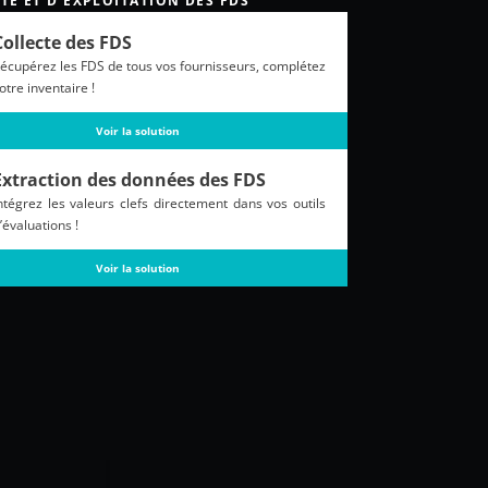
TE ET D'EXPLOITATION DES FDS
Collecte des FDS
écupérez les FDS de tous vos fournisseurs, complétez
otre inventaire !
Voir la solution
Extraction des données des FDS
ntégrez les valeurs clefs directement dans vos outils
’évaluations !
Voir la solution