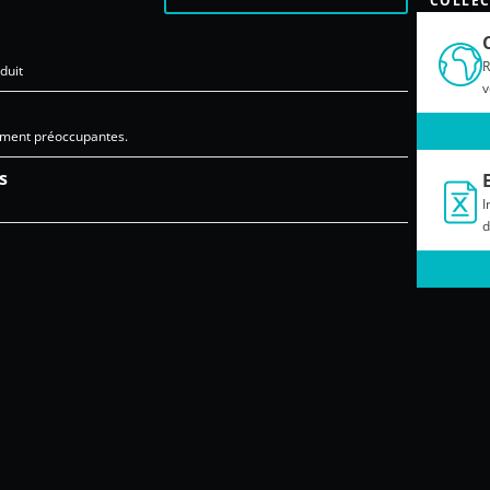
COLLEC
R
duit
v
ement préoccupantes.
s
I
d