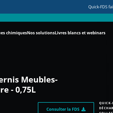
Quick-FDS fa
ues chimiques
Nos solutions
Livres blancs et webinars
ernis Meubles-
re - 0,75L
QUICK-
DÉCHAR
Consulter la FDS