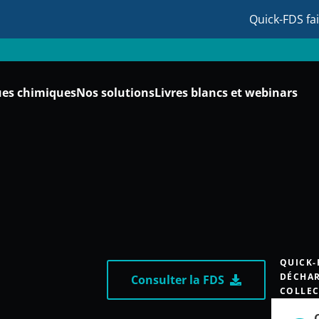
Quick-FDS fa
ues chimiques
Nos solutions
Livres blancs et webinars
QUICK-
DÉCHAR
Consulter la FDS
COLLEC