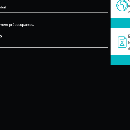
R
duit
v
ement préoccupantes.
s
I
d