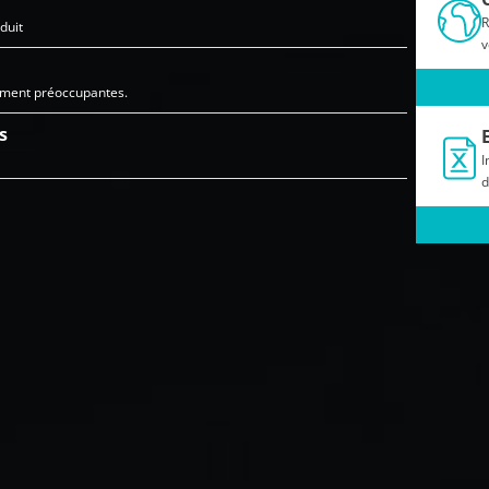
R
duit
v
ement préoccupantes.
s
I
d