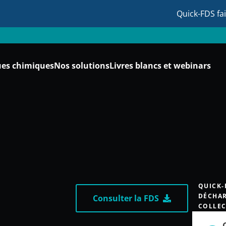
Quick-FDS fa
ues chimiques
Nos solutions
Livres blancs et webinars
QUICK-
DÉCHAR
Consulter la FDS
COLLEC