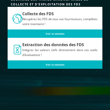
COLLECTE ET D'EXPLOITATION DES FDS
Collecte des FDS
Récupérez les FDS de tous vos fournisseurs, complétez
votre inventaire !
Voir la solution
Extraction des données des FDS
Intégrez les valeurs clefs directement dans vos outils
d’évaluations !
Voir la solution