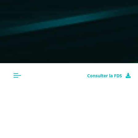
Consulter la FDS
CLASSIFICATION
REHYDRAGEL LV