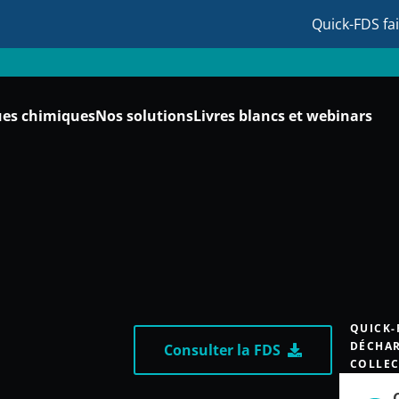
Quick-FDS fa
ues chimiques
Nos solutions
Livres blancs et webinars
QUICK-
DÉCHAR
Consulter la FDS
COLLEC