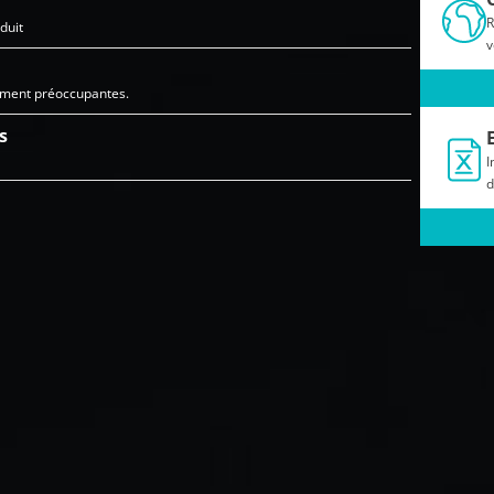
R
duit
v
ement préoccupantes.
s
I
d