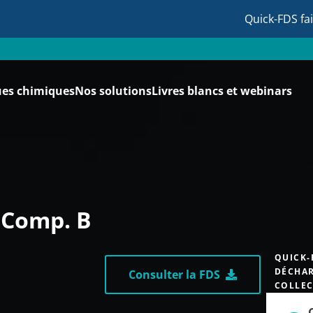
Quick-FDS fa
ues chimiques
Nos solutions
Livres blancs et webinars
 Comp. B
QUICK-
DÉCHAR
Consulter la FDS
COLLEC