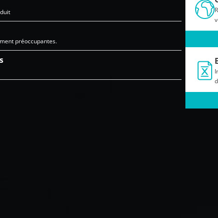
R
duit
v
ement préoccupantes.
s
I
d