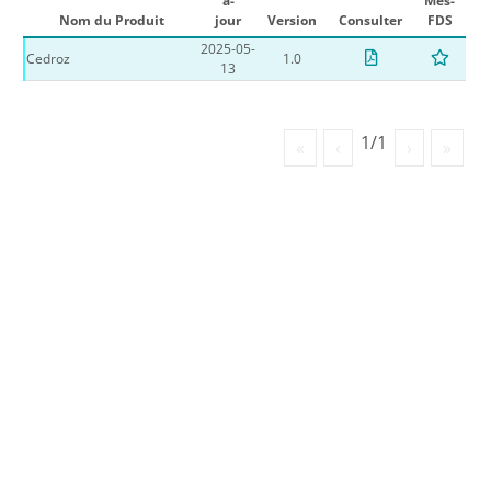
à-
Mes-
Nom du Produit
jour
Version
Consulter
FDS
2025-05-
Cedroz
1.0
13
1/1
«
‹
›
»