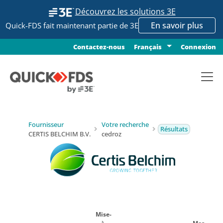
Découvrez les solutions 3E
En savoir plus
Quick-FDS fait maintenant partie de 3E
Contactez-nous
Connexion
Français
Fournisseur
Votre recherche
Résultats
CERTIS BELCHIM B.V.
cedroz
Mise-